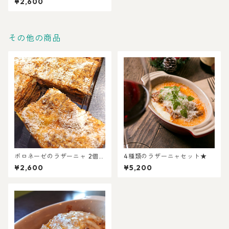
¥2,600
その他の商品
ボロネーゼのラザーニャ 2個セ
4種類のラザーニャセット★
ット
¥2,600
¥5,200